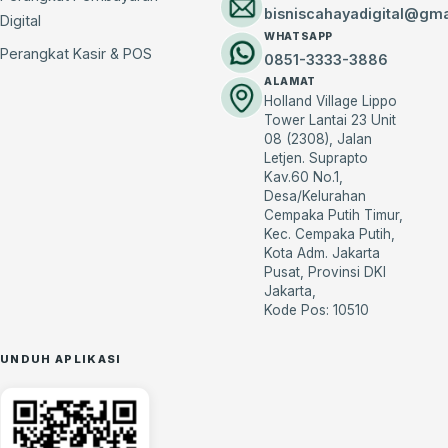
bisniscahayadigital@gm
Digital
WHATSAPP
Perangkat Kasir & POS
0851-3333-3886
ALAMAT
Holland Village Lippo
Tower Lantai 23 Unit
08 (2308), Jalan
Letjen. Suprapto
Kav.60 No.1,
Desa/Kelurahan
Cempaka Putih Timur,
Kec. Cempaka Putih,
Kota Adm. Jakarta
Pusat, Provinsi DKI
Jakarta,
Kode Pos: 10510
UNDUH APLIKASI