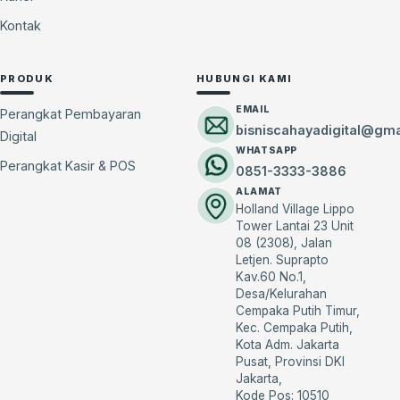
Kontak
PRODUK
HUBUNGI KAMI
EMAIL
Perangkat Pembayaran
bisniscahayadigital@gm
Digital
WHATSAPP
Perangkat Kasir & POS
0851-3333-3886
ALAMAT
Holland Village Lippo
Tower Lantai 23 Unit
08 (2308), Jalan
Letjen. Suprapto
Kav.60 No.1,
Desa/Kelurahan
Cempaka Putih Timur,
Kec. Cempaka Putih,
Kota Adm. Jakarta
Pusat, Provinsi DKI
Jakarta,
Kode Pos: 10510